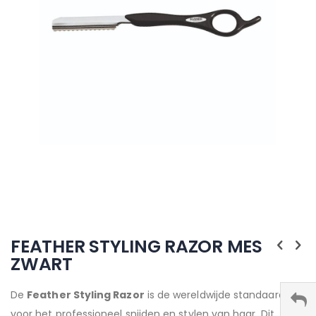
Ga
naar
FEATHER STYLING RAZOR MES
het
ZWART
begin
van
de
De
Feather Styling Razor
is de wereldwijde standaard
afbeeldingen-
voor het professioneel snijden en stylen van haar. Dit
gallerij