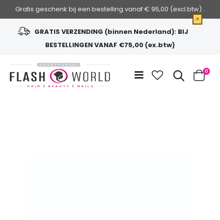
Gratis geschenk bij een bestelling vanaf € 95,00 (excl.btw) .
×
GRATIS VERZENDING (binnen Nederland): BIJ
BESTELLINGEN VANAF €75,00 (ex.btw)
Ga
naar
Zoek
0
de
Cart
inhoud
Ga
naar
het
einde
van
de
afbeeldingen-
gallerij