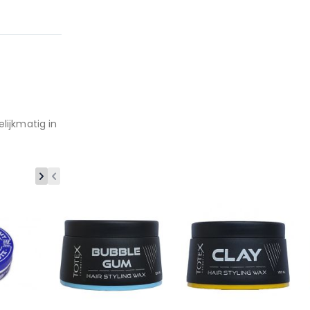
 de
lijkmatig in