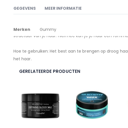
naar
het
GEGEVENS
MEER INFORMATIE
begin
van
de
Meer
Gummy Matte Finish Styling Wax geeft je haar een natuur
afbeeldingen-
Merken
Gummy
gallerij
informatie
structuur van je haar. Hiermee kan je je haar een romme
Hoe te gebruiken: Het best aan te brengen op droog haar
het haar.
GERELATEERDE PRODUCTEN