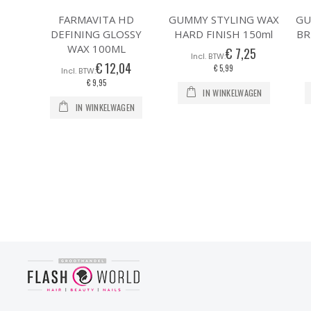
FARMAVITA HD
GUMMY STYLING WAX
GU
DEFINING GLOSSY
HARD FINISH 150ml
BR
WAX 100ML
€ 7,25
€ 12,04
€ 5,99
€ 9,95
IN WINKELWAGEN
IN WINKELWAGEN