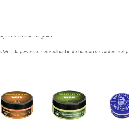
lijke uitstraling met matte afwerking en geeft je controle over
lige look en volume geven.
. Wrijf de gewenste hoeveelheid in de handen en verdeel het ge