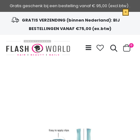
Gratis geschenk bij een bestelling vanaf € 95,00 (excl.btw) .
×
GRATIS VERZENDING (binnen Nederland): BIJ
BESTELLINGEN VANAF €75,00 (ex.btw)
Ga
naar
Zoek
0
de
Cart
inhoud
Ga
naar
het
einde
van
de
afbeeldingen-
gallerij