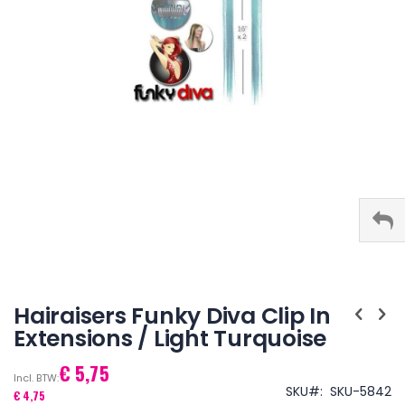
Ga
naar
Hairaisers Funky Diva Clip In
het
Extensions / Light Turquoise
begin
van
€ 5,75
de
afbeeldingen-
SKU
SKU-5842
€ 4,75
gallerij