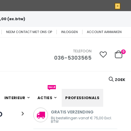
×
,00 (ex.btw)
NEEM CONTACT MET ONS OP
INLOGGEN
ACCOUNT AANMAKEN
TELEFOON
0
036-5303565
Cart
ZOEK
SALE
INTERIEUR
ACTIES
PROFESSIONALS
D
GRATIS VERZENDING
Bij bestellingen vanaf € 75,00 Excl.
BTW