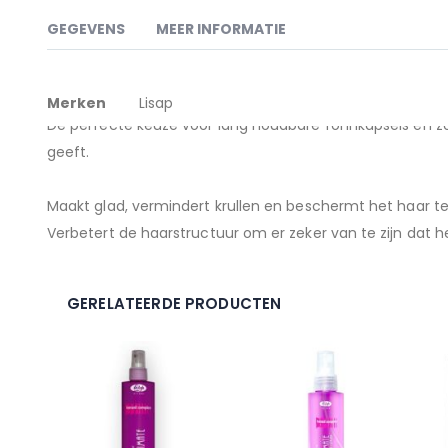
naar
het
GEGEVENS
MEER INFORMATIE
begin
van
de
Meer
Verrijkt met Keratine en Ceramide A2, vormt en herstruct
afbeeldingen-
Merken
Lisap
gallerij
informatie
De perfecte keuze voor lang houdbare fohnkapsels en z
geeft.
Maakt glad, vermindert krullen en beschermt het haar t
Verbetert de haarstructuur om er zeker van te zijn dat he
GERELATEERDE PRODUCTEN