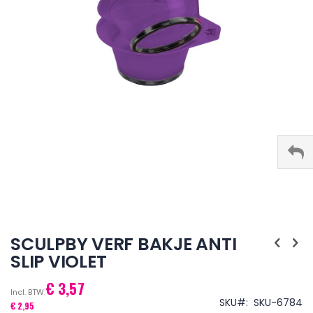
Ga
naar
SCULPBY VERF BAKJE ANTI
het
SLIP VIOLET
begin
van
€ 3,57
de
afbeeldingen-
SKU
SKU-6784
€ 2,95
gallerij