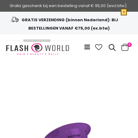
Gratis geschenk bij een bestelling vanaf € 95,00 (excl.btw) .
×
GRATIS VERZENDING (binnen Nederland): BIJ
BESTELLINGEN VANAF €75,00 (ex.btw)
Ga
naar
Zoek
0
de
Cart
inhoud
Ga
naar
het
einde
van
de
afbeeldingen-
gallerij