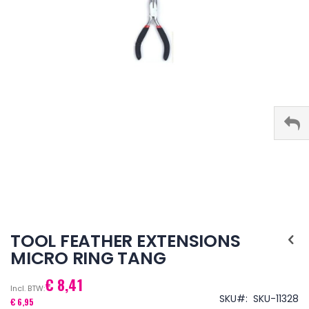
Ga
naar
TOOL FEATHER EXTENSIONS
het
MICRO RING TANG
begin
van
€ 8,41
de
afbeeldingen-
SKU
SKU-11328
€ 6,95
gallerij