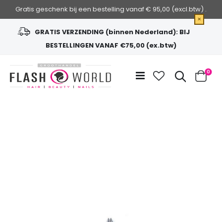
Gratis geschenk bij een bestelling vanaf € 95,00 (excl.btw) .
×
GRATIS VERZENDING (binnen Nederland): BIJ
BESTELLINGEN VANAF €75,00 (ex.btw)
Ga
naar
Zoek
0
de
Cart
inhoud
Ga
naar
het
einde
van
de
afbeeldingen-
gallerij