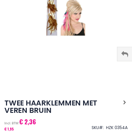
Ga
naar
TWEE HAARKLEMMEN MET
het
VEREN BRUIN
begin
van
€ 2,36
de
afbeeldingen-
SKU
HZK 0354A
€ 1,95
gallerij