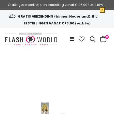
Gratis geschenk bij een bestelling vanaf € 95,00 (excl.btw) .
×
GRATIS VERZENDING (binnen Nederland): BIJ
BESTELLINGEN VANAF €75,00 (ex.btw)
Ga
naar
Zoek
0
de
Cart
inhoud
Ga
naar
het
einde
van
de
afbeeldingen-
gallerij