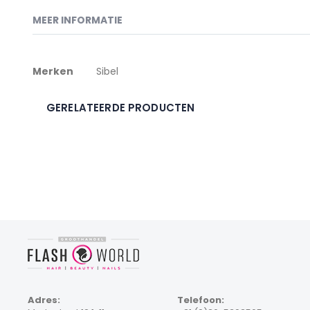
naar
het
MEER INFORMATIE
begin
van
de
Meer
afbeeldingen-
Merken
Sibel
gallerij
informatie
GERELATEERDE PRODUCTEN
Adres:
Telefoon: