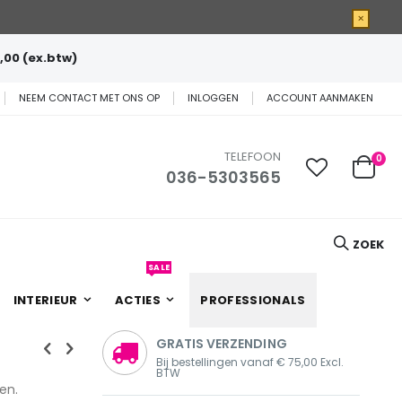
×
,00 (ex.btw)
NEEM CONTACT MET ONS OP
INLOGGEN
ACCOUNT AANMAKEN
TELEFOON
0
036-5303565
Cart
ZOEK
SALE
INTERIEUR
ACTIES
PROFESSIONALS
GRATIS VERZENDING
Bij bestellingen vanaf € 75,00 Excl.
BTW
en.