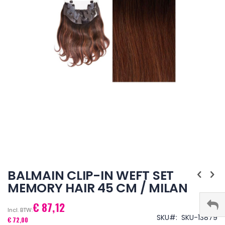
Ga
naar
BALMAIN CLIP-IN WEFT SET
het
MEMORY HAIR 45 CM / MILAN
begin
van
€ 87,12
de
afbeeldingen-
SKU
SKU-13879
€ 72,00
gallerij