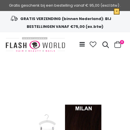
Gratis geschenk bij een bestelling vanaf € 95,00 (excl.btw) .
×
GRATIS VERZENDING (binnen Nederland): BIJ
BESTELLINGEN VANAF €75,00 (ex.btw)
Ga
naar
Zoek
0
de
Cart
inhoud
Ga
naar
het
einde
van
de
afbeeldingen-
gallerij