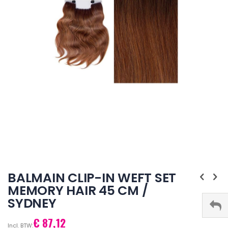
Ga
naar
BALMAIN CLIP-IN WEFT SET
het
MEMORY HAIR 45 CM /
begin
SYDNEY
van
de
afbeeldingen-
€ 87,12
gallerij