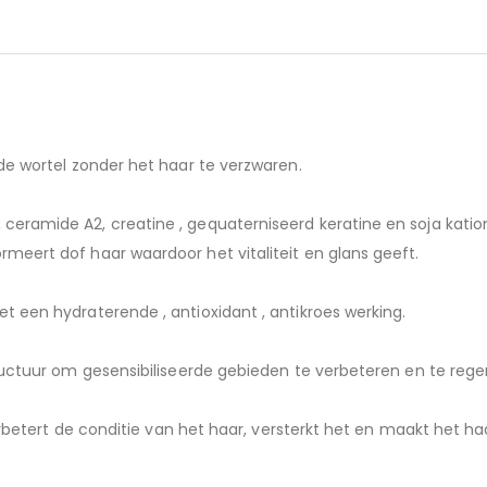
de wortel zonder het haar te verzwaren.
eramide A2, creatine , gequaterniseerd keratine en soja katio
eert dof haar waardoor het vitaliteit en glans geeft.
 een hydraterende , antioxidant , antikroes werking.
ructuur om gesensibiliseerde gebieden te verbeteren en te rege
erbetert de conditie van het haar, versterkt het en maakt het ha