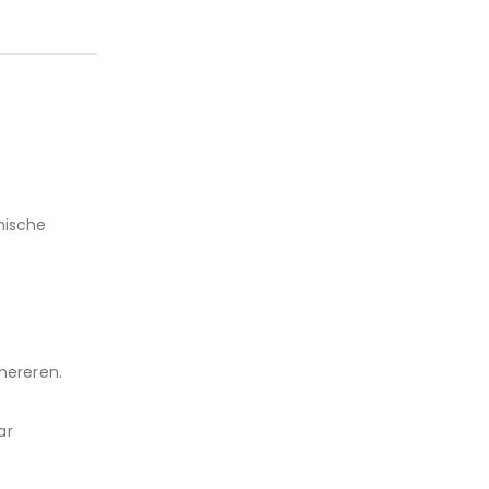
nische
nereren.
ar