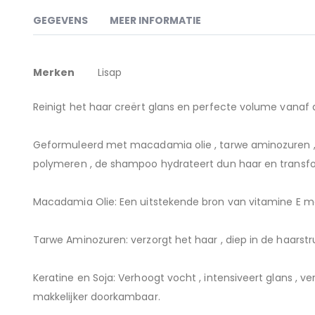
naar
het
GEGEVENS
MEER INFORMATIE
begin
van
de
Meer
Lisap Fashion Light Shampoo
afbeeldingen-
Merken
Lisap
gallerij
informatie
Reinigt het haar creërt glans en perfecte volume vanaf 
Geformuleerd met macadamia olie , tarwe aminozuren , c
polymeren , de shampoo hydrateert dun haar en transform
Macadamia Olie: Een uitstekende bron van vitamine E met
Tarwe Aminozuren: verzorgt het haar , diep in de haarst
Keratine en Soja: Verhoogt vocht , intensiveert glans , v
makkelijker doorkambaar.