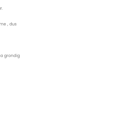
r.
me , dus
na grondig