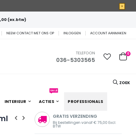
×
,00 (ex.btw)
NEEM CONTACT MET ONS OP
INLOGGEN
ACCOUNT AANMAKEN
TELEFOON
0
036-5303565
Cart
ZOEK
SALE
INTERIEUR
ACTIES
PROFESSIONALS
ml
GRATIS VERZENDING
Bij bestellingen vanaf € 75,00 Excl.
BTW